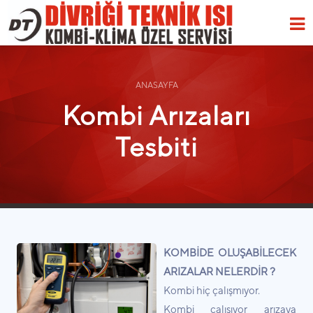
ANASAYFA
Kombi Arızaları
Tesbiti
KOMBİDE OLUŞABİLECEK
ARIZALAR NELERDİR ?
Kombi hiç çalışmıyor.
Kombi çalışıyor arızaya