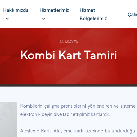
Hakkımızda
Hizmetlerimiz
Hizmet
Çalı
Bölgelerimiz
ANASAYFA
Kombi Kart Tamiri
Kombilerin çalışma prensiplerini yönlendiren ve siste
elektronik beyin diye tabir ettiğimiz kartlardır.
Ateşleme Kartı: Ateşleme kartı üzerinde bulundurduğu tr