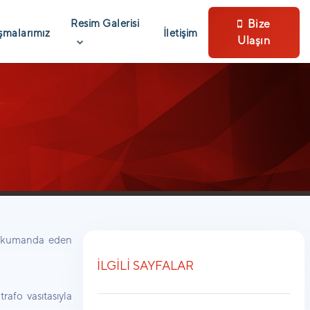
Resim Galerisi
Bize
şmalarımız
İletişim
Ulaşın
me kumanda eden
İLGİLİ SAYFALAR
afo vasıtasıyla